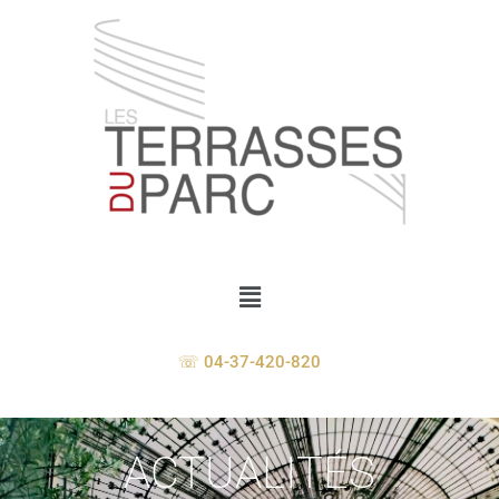
☏ 04-37-420-820
ACTUALITÉS