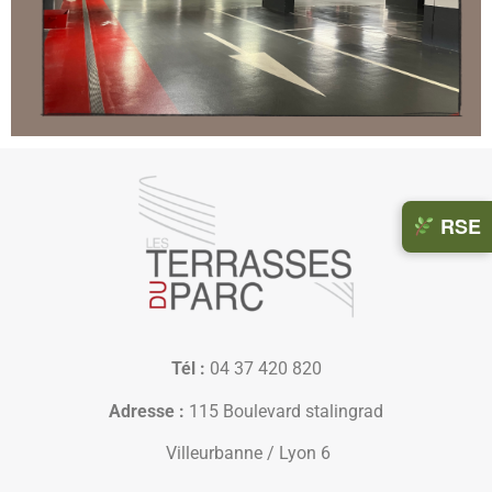
Des
RSE
actions
concrète
pour
des
évèneme
responsa
Tél :
04 37 420 820
Adresse :
115 Boulevard stalingrad
Situés dans 
Villeurbanne / Lyon 6
nature, à pro
du centre de