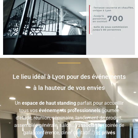
Le lieu idéal à Lyon pour des événements
à la hauteur de vos envies
Un
espace de haut standing
parfait pour accueillir
tous vos
événements professionnels
(journée
d’étude, réunion, séminaire, lancement de produit,
assemblée générale, salon…)
associatifs
(soirée de
gala, conférence, dîner caritatif…) et
privés