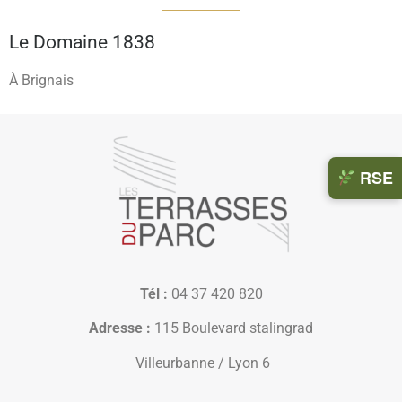
Le Domaine 1838
À Brignais
Des
RSE
actions
concrète
pour
des
évèneme
responsa
Tél :
04 37 420 820
Adresse :
115 Boulevard stalingrad
Situés dans 
Villeurbanne / Lyon 6
nature, à pro
du centre de